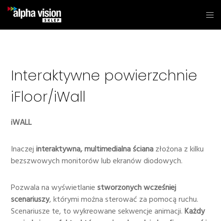
Interaktywne powierzchnie
iFloor/iWall
iWALL
Inaczej
interaktywna, multimedialna ściana
złożona z kilku
bezszwowych monitorów lub ekranów diodowych.
Pozwala na wyświetlanie
stworzonych wcześniej
scenariuszy
, którymi można sterować za pomocą ruchu.
Scenariusze te, to wykreowane sekwencje animacji.
Każdy